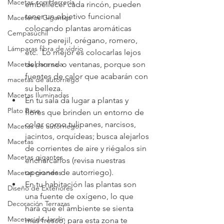
Macetas con Herrería
embellecer cada rincón, pueden 
tener un objetivo funcional 
Maceteros Gigantes
colocando plantas aromáticas 
Cempasúchil
como perejil, orégano, romero, 
Lámparas fibra de vidrio
etc.  Lo mejor es colocarlas lejos 
Macetas para sala
del horno o ventanas, porque son 
fuentes de calor que acabarán con 
macetas de autorriego
su belleza. 
Macetas Iluminadas
En tu sala da lugar a plantas y 
Plato Base
flores que brinden un entorno de 
color como tulipanes, narcisos, 
Macetas de autorriego
jacintos, orquídeas; busca alejarlos 
Macetas
de corrientes de aire y riégalos sin 
Macetas gigantes
encharcarlos (revisa nuestras 
opciones de autorriego). 
Macetas grandes
En tu habitación las plantas son 
Diseño de Exteriores
una fuente de oxígeno, lo que 
Decoración Terrazas
hará que el ambiente se sienta 
Macetas de Jardín
más fresco, para esta zona te 