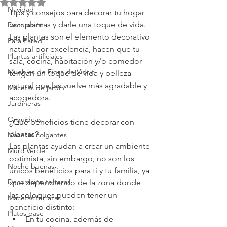
Obtuvo NaN de 5 estrellas.
Navidad
Tips y consejos para decorar tu hogar 
con plantas y darle una toque de vida. 
Decoración
Las plantas son el elemento decorativo 
Para Pared
natural por excelencia, hacen que tu 
Plantas artificiales
sala, cocina, habitación y/o comedor 
Muebles de Fibra de Vidrio
tengan un toque de vida y belleza 
natural que las vuelve más agradable y 
Macetas de jardín
acogedora. 
Jardineras
Orquídeas
¿Qué beneficios tiene decorar con 
plantas?
Macetas colgantes
Las plantas ayudan a crear un ambiente 
Muro Verde
optimista, sin embargo, no son los 
Noche buenas
únicos beneficios para ti y tu familia, ya 
Decoración terrazas
que dependiendo de la zona donde 
las coloques pueden tener un 
Macetas terrazas
beneficio distinto:
Platos base
En tu cocina, además de 