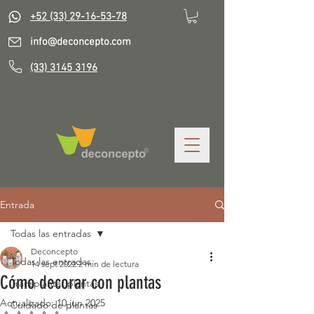
+52 (33) 29-16-53-78
info@deconcepto.com
(33) 3145 3196
Entrada
Todas las entradas
Deconcepto
Todas las entradas
14 sept 2022
2 min de lectura
Cómo decorar con plantas
Transplantar plantas
Actualizado:
10 jun 2025
Cuidado de plantas