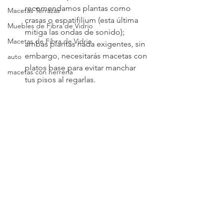
recomendamos plantas como 
Macetas Terrazas
crasas o espatifilium (esta última 
Muebles de Fibra de Vidrio
mitiga las ondas de sonido); 
Macetas de Fibra de Vidrio
ambas plantas nada exigentes, sin 
embargo, necesitarás macetas con 
auto
platos base para evitar manchar 
macetas con herrería
tus pisos al regarlas.