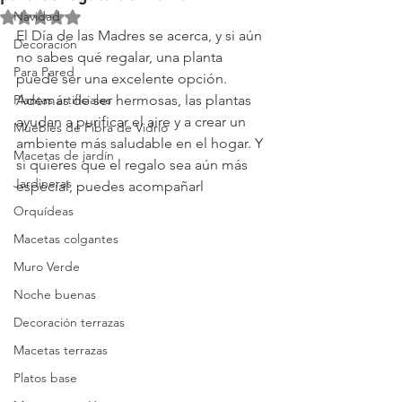
Navidad
Obtuvo NaN de 5 estrellas.
El Día de las Madres se acerca, y si aún 
Decoración
no sabes qué regalar, una planta 
Para Pared
puede ser una excelente opción. 
Plantas artificiales
Además de ser hermosas, las plantas 
ayudan a purificar el aire y a crear un 
Muebles de Fibra de Vidrio
ambiente más saludable en el hogar. Y 
Macetas de jardín
si quieres que el regalo sea aún más 
Jardineras
especial, puedes acompañarl
Orquídeas
Macetas colgantes
Muro Verde
Noche buenas
Decoración terrazas
Macetas terrazas
Platos base