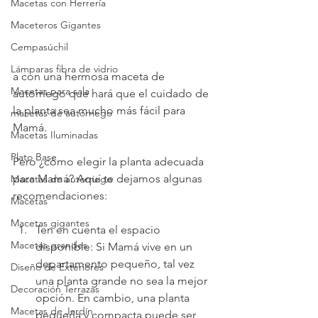
Macetas con Herrería
Maceteros Gigantes
Cempasúchil
Lámparas fibra de vidrio
a con una hermosa maceta de 
Macetas para sala
autorriego que hará que el cuidado de 
la planta sea mucho más fácil para 
macetas de autorriego
Mamá.
Macetas Iluminadas
Plato Base
Pero ¿cómo elegir la planta adecuada 
para Mamá? Aquí te dejamos algunas 
Macetas de autorriego
recomendaciones:
Macetas
Macetas gigantes
Ten en cuenta el espacio 
Macetas grandes
disponible: Si Mamá vive en un 
departamento pequeño, tal vez 
Diseño de Exteriores
una planta grande no sea la mejor 
Decoración Terrazas
opción. En cambio, una planta 
Macetas de Jardín
pequeña y compacta puede ser 