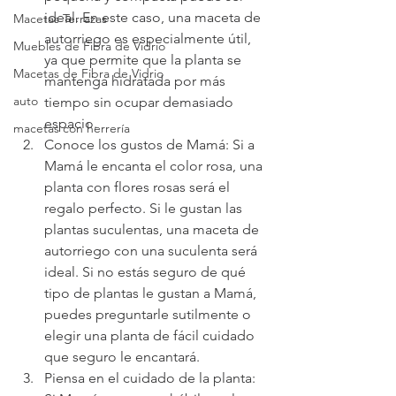
ideal. En este caso, una maceta de 
Macetas Terrazas
autorriego es especialmente útil, 
Muebles de Fibra de Vidrio
ya que permite que la planta se 
Macetas de Fibra de Vidrio
mantenga hidratada por más 
auto
tiempo sin ocupar demasiado 
espacio.
macetas con herrería
Conoce los gustos de Mamá: Si a 
Mamá le encanta el color rosa, una 
planta con flores rosas será el 
regalo perfecto. Si le gustan las 
plantas suculentas, una maceta de 
autorriego con una suculenta será 
ideal. Si no estás seguro de qué 
tipo de plantas le gustan a Mamá, 
puedes preguntarle sutilmente o 
elegir una planta de fácil cuidado 
que seguro le encantará.
Piensa en el cuidado de la planta: 