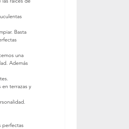
las raíces de 
uculentas 
mpiar. Basta 
rfectas 
ecemos una 
idad. Además 
tes.
 en terrazas y 
rsonalidad.
 perfectas 