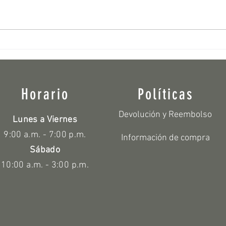
Cómo Decorar con Jardineras
🌿 Mac
Rectangulares: Elegancia y Funcionalidad
diseño
con Deconcepto
con pl
Horario
Políticas
Devolución y Reembolso
Lunes a Viernes
9:00 a.m. - 7:00 p.m.
Información de compra
Sábado
10:00 a.m. - 3:00 p.m.