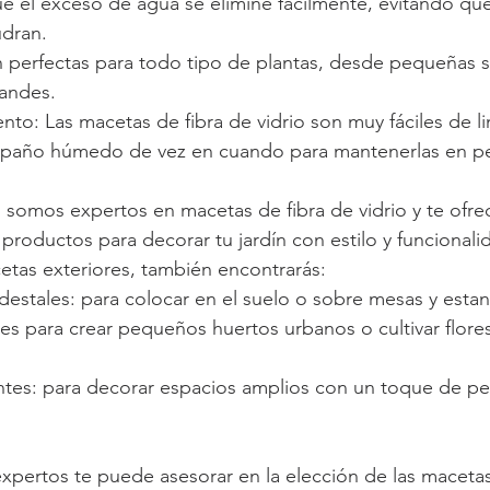
 el exceso de agua se elimine fácilmente, evitando que 
udran.
on perfectas para todo tipo de plantas, desde pequeñas s
randes.
nto: Las macetas de fibra de vidrio son muy fáciles de li
 paño húmedo de vez en cuando para mantenerlas en pe
somos expertos en macetas de fibra de vidrio y te ofr
productos para decorar tu jardín con estilo y funcional
etas exteriores, también encontrarás:
estales: para colocar en el suelo o sobre mesas y estan
les para crear pequeños huertos urbanos o cultivar flores
tes: para decorar espacios amplios con un toque de pe
pertos te puede asesorar en la elección de las macetas