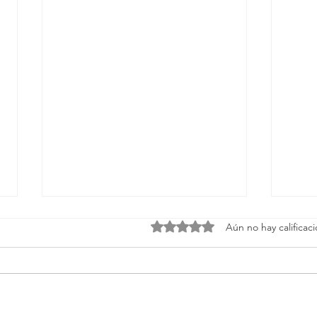
Obtuvo 0 de 5 estrellas.
Aún no hay calificac