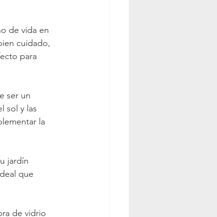
s de autorriego
o de vida en 
 bien cuidado, 
fecto para 
Macetas grandes
e ser un 
 sol y las 
lementar la 
 jardín 
ideal que 
ra de vidrio 