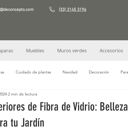
o@deconcepto.com
(33) 3145 3196
paras
Muebles
Muros verdes
Accesorios
tas
Cuidado de plantas
Navidad
Decoración
Par
 2024
2 min de lectura
Fibra de Vidrio
Macetas de jardín
Jardineras
Orquíde
riores de Fibra de Vidrio: Belleza
Decoración terrazas
Macetas terrazas
Platos base
M
ra tu Jardín