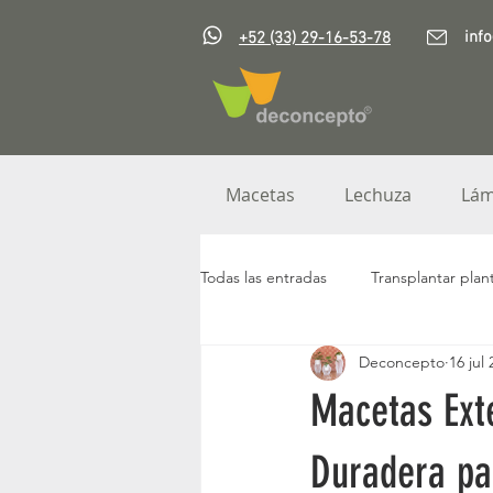
inf
+52 (33) 29-16-53-78
Macetas
Lechuza
Lám
Todas las entradas
Transplantar plan
Deconcepto
16 jul
Plantas artificiales
Muebles de 
Macetas Exte
Muro Verde
Noche buenas
Duradera pa