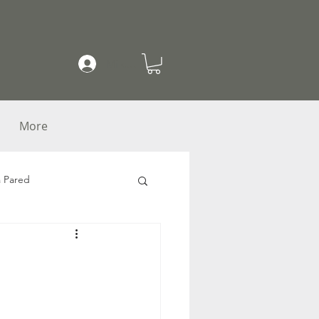
Mi cuenta
More
a Pared
as
Macetas colgantes
acetas con Herrería