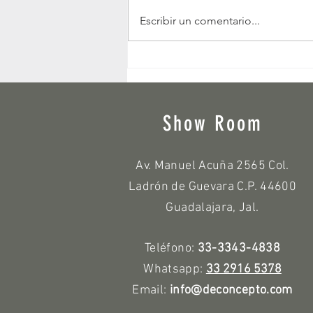
¡Transforma tu terraza pequeña en un
Escribir un comentario...
oasis verde!
Show Room
Av. Manuel Acuña 2565 Col.
Ladrón de Guevara C.P. 44600
Guadalajara, Jal.
Teléfono:
33-3343-4838
Whatsapp:
33 2916 5378
Email:
info@deconcepto.com