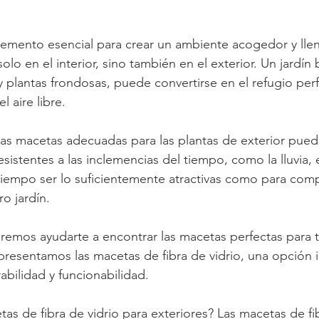
trellas.
hil
Lámparas fibra de vidrio
Macetas para sala
maceta
lemento esencial para crear un ambiente acogedor y llen
olo en el interior, sino también en el exterior. Un jardín
y plantas frondosas, puede convertirse en el refugio per
e
Macetas de autorriego
Macetas
Macetas gigantes
el aire libre.
las macetas adecuadas para las plantas de exterior pued
ón Terrazas
sistentes a las inclemencias del tiempo, como la lluvia, el
tiempo ser lo suficientemente atractivas como para comp
o jardín.
mos ayudarte a encontrar las macetas perfectas para tu
e presentamos las macetas de fibra de vidrio, una opción 
abilidad y funcionabilidad.
as de fibra de vidrio para exteriores? Las macetas de fib