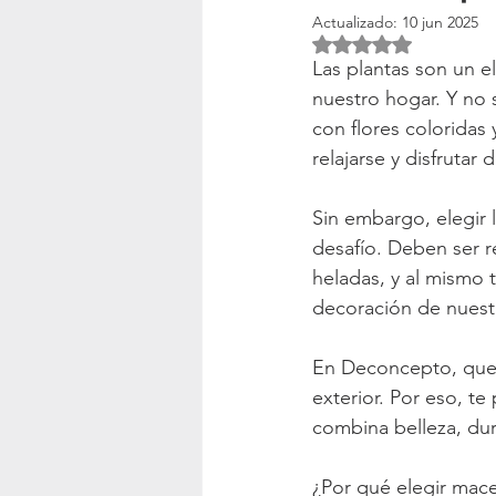
Actualizado:
10 jun 2025
Obtuvo NaN de 5 es
Maceteros Gigantes
Cempasúc
Las plantas son un e
nuestro hogar. Y no s
con flores coloridas 
Macetas Iluminadas
Plato Bas
relajarse y disfrutar d
Sin embargo, elegir 
Diseño de Exteriores
Decoraci
desafío. Deben ser re
heladas, y al mismo 
decoración de nuestr
En Deconcepto, quere
exterior. Por eso, t
combina belleza, dur
¿Por qué elegir macet