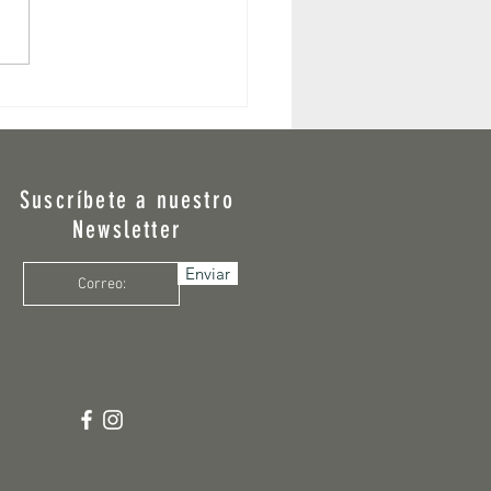
etas para exterior: ideas de
 y cómo transformar tu espacio
antas
Suscríbete a nuestro
Newsletter
Enviar