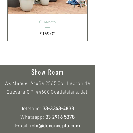
Cuenco
Precio
$169.00
Show Room
Av. Manuel Acuña 2565 Col. Ladrón de
Guevara C.P. 44600 Guadalajara, Jal.
Teléfono:
33-3343-4838
Whatsapp:
33 2916 5378
Email:
info@deconcepto.com