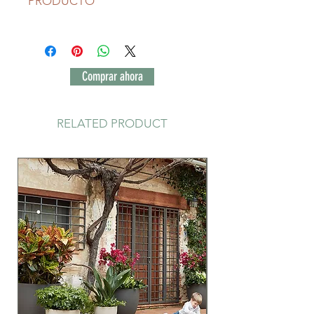
PRODUCTO
La maceta Lola Lula y Lulu son la
reinterpretacion de la imagen
iconica de una maceta y un florero,
por una parte el contenedor de
Comprar ahora
fibra de vidrio con forma de cono
truncado es la idea basica de una
maceta y por otra parte la
RELATED PRODUCT
exageracion de la s lineas
onduladas de un florero clasico,
donde la artesania del alambre da
forma a la ornamentacion del
macetero, de esta manera
interactuan la figura – fondo de las
siluetas, generan diferentes
sombras, reflejos y juegan con
ligereza.