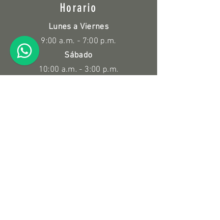
Horario
Lunes a Viernes
9:00 a.m. - 7:00 p.m.
Sábado
10:00 a.m. - 3:00 p.m.
Políticas
Devolución y Reembolso
Información de compra
Suscríbete a nuestro Newsletter
Enviar