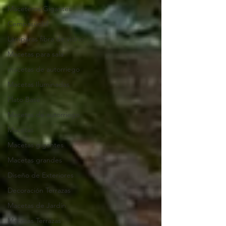
Maceteros Gigantes
Cempasúchil
Lámparas fibra de vidrio
Macetas para sala
macetas de autorriego
Macetas Iluminadas
Plato Base
Macetas de autorriego
Macetas
Macetas gigantes
Macetas grandes
Diseño de Exteriores
Decoración Terrazas
Macetas de Jardín
Macetas Terrazas