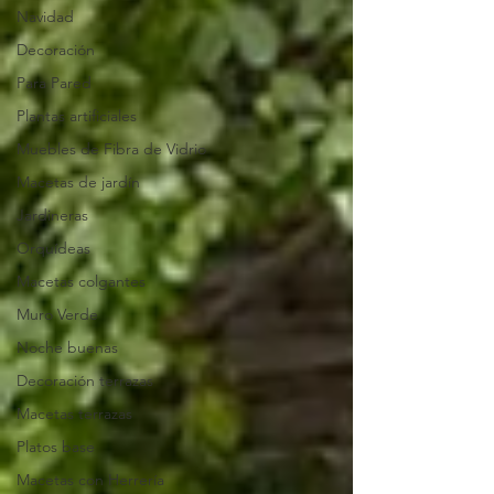
Navidad
Decoración
Para Pared
Plantas artificiales
Muebles de Fibra de Vidrio
Macetas de jardín
Jardineras
Orquídeas
Macetas colgantes
Muro Verde
Noche buenas
Decoración terrazas
Macetas terrazas
Platos base
Macetas con Herrería