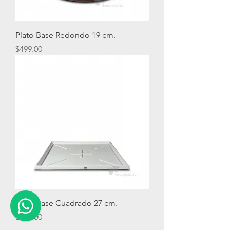
Plato Base Redondo 19 cm.
Precio
$499.00
Plato Base Cuadrado 27 cm.
Precio
$574.00