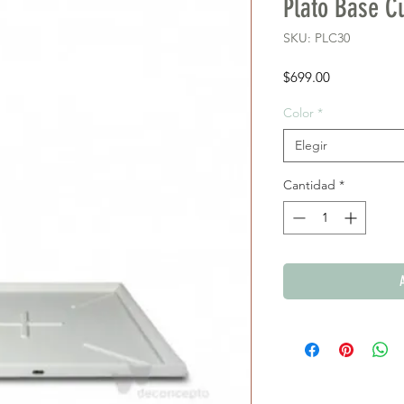
Plato Base C
SKU: PLC30
Precio
$699.00
Color
*
Elegir
Cantidad
*
A