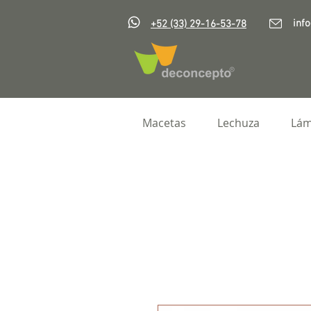
inf
+52 (33) 29-16-53-78
Macetas
Lechuza
Lám