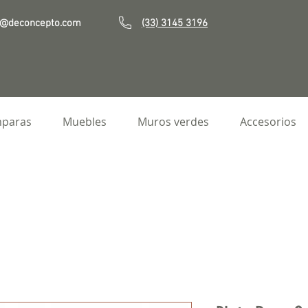
o@deconcepto.com
(33) 3145 3196
paras
Muebles
Muros verdes
Accesorios