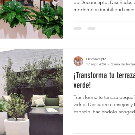
de Deconcepto. Diseñadas pa
moderno y durabilidad excep
balcones, terrazas y jardines
estilo y resistencia!
Deconcepto
17 sept 2024
2 min de lectu
¡Transforma tu terraz
verde!
Transforma tu terraza peque
vidrio. Descubre consejos y 
espacio, haciéndolo acogedo
diseños modernos y ligeros.