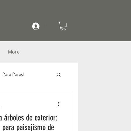
Mi cuenta
More
Para Pared
uídeas
a
 árboles de exterior:
azas
Platos base
o para paisajismo de