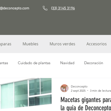
o@deconcepto.com
(33) 3145 3196
paras
Muebles
Muros verdes
Accesorios
antas
Cuidado de plantas
Navidad
Decoración
e Fibra de Vidrio
Macetas de jardín
Jardineras
Orq
Deconcepto
2 sept 2025
3 min de lectur
Macetas gigantes para
rde
Noche buenas
Decoración terrazas
Macetas terr
la guía de Deconcept