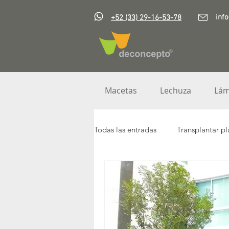
inf
+52 (33) 29-16-53-78
Macetas
Lechuza
Lám
Todas las entradas
Transplantar pl
Plantas artificiales
Muebles d
Macetas colgantes
Muro Ve