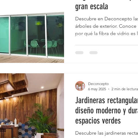
gran escala
eros Gigantes
Cempasúchil
Lámparas fibra de vidrio
Descubre en Deconcepto las
árboles de exterior. Conoce 
por qué la fibra de vidrio es
tas Iluminadas
Plato Base
Macetas de autorriego
M
jardín un diseño de gran esc
randes
Diseño de Exteriores
Decoración Terrazas
Deconcepto
6 may 2025
2 min de lectura
Jardineras rectangular
diseño moderno y dura
espacios verdes
Descubre las jardineras recta