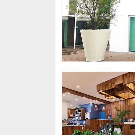
Macetas con Herrería
Macet
macetas de autorriego
Mace
Macetas gigantes
Macetas g