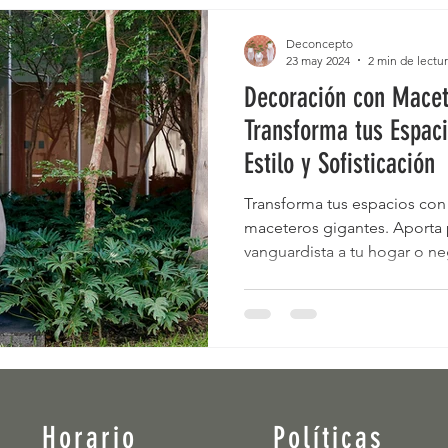
Deconcepto
23 may 2024
2 min de lectu
Decoración con Macet
Transforma tus Espaci
Estilo y Sofisticación
Transforma tus espacios con 
maceteros gigantes. Aporta 
vanguardista a tu hogar o n
piezas decorativas.
Horario
Políticas