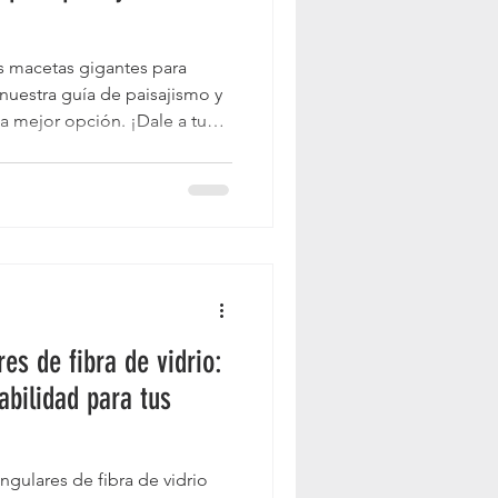
Macetas para sala
 macetas gigantes para
nuestra guía de paisajismo y
 la mejor opción. ¡Dale a tu
acetas
ala con nuestras macetas!
es de fibra de vidrio:
bilidad para tus
ngulares de fibra de vidrio