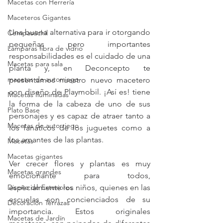
Macetas con Herrería
Maceteros Gigantes
Una buena alternativa para ir otorgando 
Cempasúchil
pequeñas pero importantes 
Lámparas fibra de vidrio
responsabilidades es el cuidado de una 
Macetas para sala
planta y, en Deconcepto te 
macetas de autorriego
presentamos nuestro nuevo macetero 
con diseño de Playmobil. ¡Así es! tiene 
Macetas Iluminadas
la forma de la cabeza de uno de sus 
Plato Base
personajes y es capaz de atraer tanto a 
Macetas de autorriego
los fanáticos de los juguetes como a 
los amantes de las plantas. 
Macetas
Macetas gigantes
Ver crecer flores y plantas es muy 
Macetas grandes
emocionante para todos, 
Diseño de Exteriores
especialmente los niños, quienes en las 
escuelas son concienciados de su 
Decoración Terrazas
importancia. Estos originales 
Macetas de Jardín