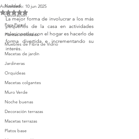
Navidad
Actualizado:
10 jun 2025
Obtuvo NaN de 5 estrellas.
Decoración
La mejor forma de involucrar a los más 
Para Pared
pequeños de la casa en actividades 
relacionadas con el hogar es hacerlo de 
Plantas artificiales
forma divertida e incrementando su 
Muebles de Fibra de Vidrio
interés. 
Macetas de jardín
Jardineras
Orquídeas
Macetas colgantes
Muro Verde
Noche buenas
Decoración terrazas
Macetas terrazas
Platos base