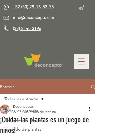
+52 (33) 29-16-53-78
info@deconcepto.com
(33) 3145 3196
Entrada
Todas las entradas
Deconcepto
Todas las entradas
27 jul 2022
2 min de lectura
¡Cuidar las plantas es un juego de
Transplantar plantas
niños!
Cuidado de plantas