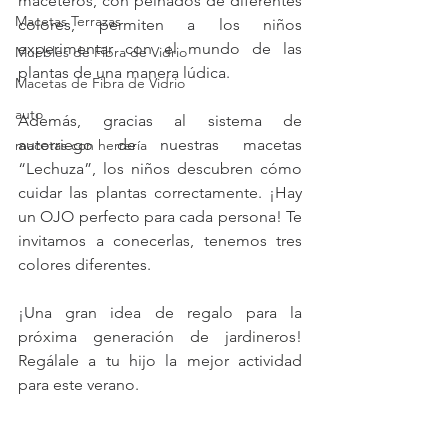
maceteros, con peinados de diferentes 
Macetas Terrazas
colores, permiten a los niños 
experimentar con el mundo de las 
Muebles de Fibra de Vidrio
plantas de una manera lúdica. 
Macetas de Fibra de Vidrio
auto
Además, gracias al sistema de 
autorriego de nuestras macetas 
macetas con herrería
“Lechuza”, los niños descubren cómo 
cuidar las plantas correctamente. ¡Hay 
un OJO perfecto para cada persona! Te 
invitamos a conecerlas, tenemos tres 
colores diferentes. 
¡Una gran idea de regalo para la 
próxima generación de jardineros! 
Regálale a tu hijo la mejor actividad 
para este verano.