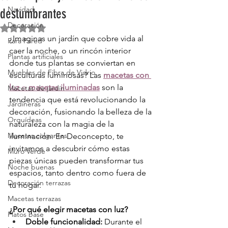
Navidad
deslumbrantes
Decoración
Obtuvo NaN de 5 estrellas.
¿Imaginas un jardín que cobre vida al 
Para Pared
caer la noche, o un rincón interior 
Plantas artificiales
donde tus plantas se conviertan en 
Muebles de Fibra de Vidrio
esculturas luminosas? Las 
macetas con 
luz
 o 
macetas iluminadas
 son la 
Macetas de jardín
tendencia que está revolucionando la 
Jardineras
decoración, fusionando la belleza de la 
Orquídeas
naturaleza con la magia de la 
Macetas colgantes
iluminación. En Deconcepto, te 
invitamos a descubrir cómo estas 
Muro Verde
piezas únicas pueden transformar tus 
Noche buenas
espacios, tanto dentro como fuera de 
Decoración terrazas
tu hogar.
Macetas terrazas
¿Por qué elegir macetas con luz?
Platos base
Doble funcionalidad:
 Durante el 