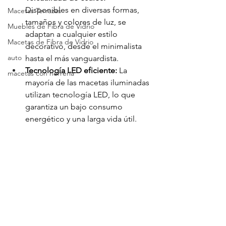
Disponibles en diversas formas, 
Macetas Terrazas
tamaños y colores de luz, se 
Muebles de Fibra de Vidrio
adaptan a cualquier estilo 
Macetas de Fibra de Vidrio
decorativo, desde el minimalista 
auto
hasta el más vanguardista.
Tecnología LED eficiente:
 La 
macetas con herrería
mayoría de las macetas iluminadas 
utilizan tecnología LED, lo que 
garantiza un bajo consumo 
energético y una larga vida útil.