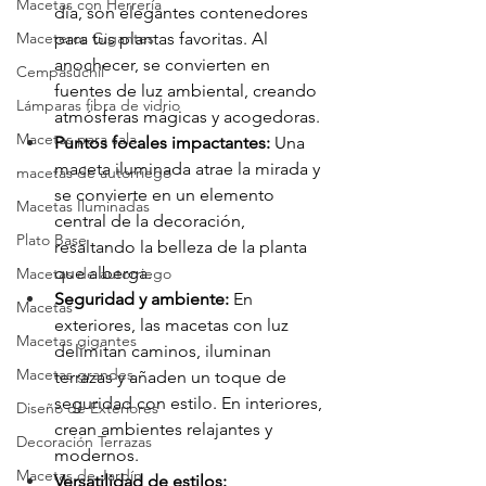
Macetas con Herrería
día, son elegantes contenedores 
Maceteros Gigantes
para tus plantas favoritas. Al 
anochecer, se convierten en 
Cempasúchil
fuentes de luz ambiental, creando 
Lámparas fibra de vidrio
atmósferas mágicas y acogedoras.
Macetas para sala
Puntos focales impactantes:
 Una 
maceta iluminada atrae la mirada y 
macetas de autorriego
se convierte en un elemento 
Macetas Iluminadas
central de la decoración, 
Plato Base
resaltando la belleza de la planta 
que alberga.
Macetas de autorriego
Seguridad y ambiente:
 En 
Macetas
exteriores, las macetas con luz 
Macetas gigantes
delimitan caminos, iluminan 
Macetas grandes
terrazas y añaden un toque de 
seguridad con estilo. En interiores, 
Diseño de Exteriores
crean ambientes relajantes y 
Decoración Terrazas
modernos.
Macetas de Jardín
Versatilidad de estilos: