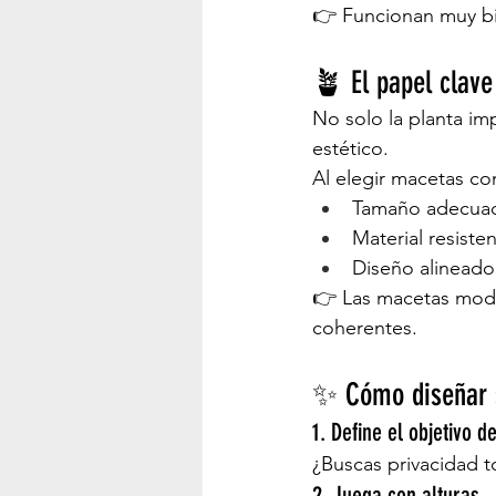
👉 Funcionan muy bie
🪴 El papel clave
No solo la planta im
estético.
Al elegir macetas co
Tamaño adecuado
Material resiste
Diseño alineado 
👉 Las macetas mode
coherentes.
✨ Cómo diseñar s
1. Define el objetivo d
¿Buscas privacidad to
2. Juega con alturas