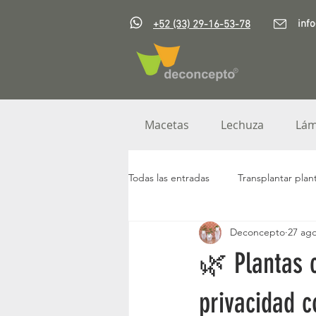
inf
+52 (33) 29-16-53-78
Macetas
Lechuza
Lám
Todas las entradas
Transplantar plan
Deconcepto
27 ag
Plantas artificiales
Muebles de 
🌿 Plantas 
Muro Verde
Noche buenas
privacidad c