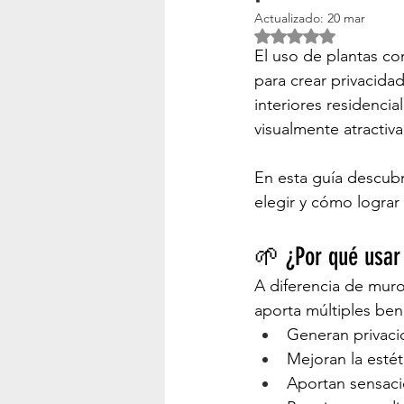
Actualizado:
20 mar
Obtuvo NaN de 5 es
Maceteros Gigantes
Cempasúc
El uso de plantas co
para crear privacidad
interiores residencia
Macetas Iluminadas
Plato Bas
visualmente atractiva
En esta guía descubr
Diseño de Exteriores
Decoraci
elegir y cómo lograr
🌱 ¿Por qué usar
A diferencia de muros
aporta múltiples bene
Generan privaci
Mejoran la estét
Aportan sensaci