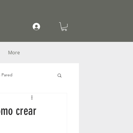
Mi cuenta
More
a Pared
as
Macetas colgantes
ómo crear
acetas con Herrería