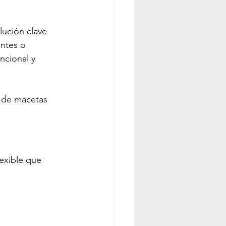
s de autorriego
ución clave 
antes o 
ncional y 
Macetas grandes
o de macetas 
lexible que 