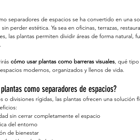
trellas.
hil
Lámparas fibra de vidrio
Macetas para sala
maceta
mo separadores de espacios se ha convertido en una sol
 sin perder estética. Ya sea en oficinas, terrazas, restaur
les, las plantas permiten dividir áreas de forma natural, fu
e
Macetas de autorriego
Macetas
Macetas gigantes
.
irás 
cómo usar plantas como barreras visuales
, qué tip
ón Terrazas
 espacios modernos, organizados y llenos de vida.
 plantas como separadores de espacios?
 o divisiones rígidas, las plantas ofrecen una solución f
ficios:
dad sin cerrar completamente el espacio
ica del entorno
ón de bienestar