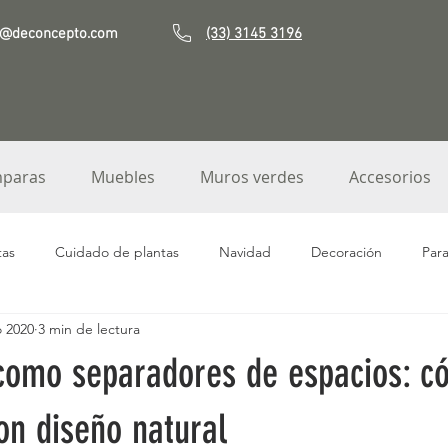
o@deconcepto.com
(33) 3145 3196
paras
Muebles
Muros verdes
Accesorios
tas
Cuidado de plantas
Navidad
Decoración
Par
o 2020
3 min de lectura
Fibra de Vidrio
Macetas de jardín
Jardineras
Orquíde
como separadores de espacios: c
Decoración terrazas
Macetas terrazas
Platos base
M
on diseño natural