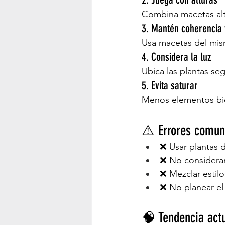
Combina macetas alt
3. Mantén coherencia 
Usa macetas del mism
4. Considera la luz
Ubica las plantas se
5. Evita saturar
Menos elementos bi
⚠️ Errores comu
❌ Usar plantas
❌ No considerar
❌ Mezclar estil
❌ No planear e
🧠 Tendencia actu