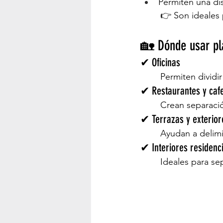
Permiten una di
	👉 Son ideales
🏡 Dónde usar pl
✔ Oficinas
	Permiten divid
✔ Restaurantes y cafe
	Crean separació
✔ Terrazas y exterior
	Ayudan a delimit
✔ Interiores residenc
	Ideales para s