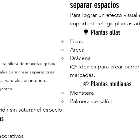
separar espacios
Para lograr un efecto visual 
importante elegir plantas a
	🌳 Plantas altas
Ficus
Areca
Drácena
ta hilera de macetas grises 
👉 Ideales para crear barrer
eales para crear separadores 
marcadas.
s naturales en interiores 
	🌱 Plantas medianas
gantes.
Monstera
Palmera de salón
idir sin saturar el espacio.
as
corativos