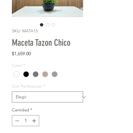
SKU: MATA15
Maceta Tazon Chico
Precio
$1,659.00
Color
*
Con Perforacion
*
Cantidad
*