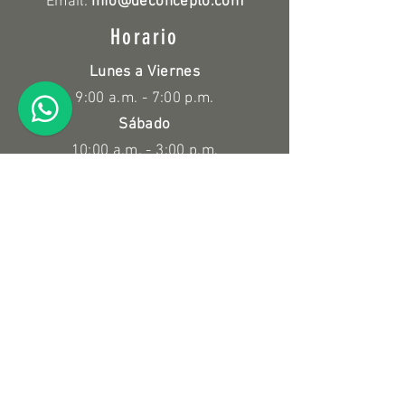
Email:
info@deconcepto.com
Horario
Lunes a Viernes
9:00 a.m. - 7:00 p.m.
Sábado
10:00 a.m. - 3:00 p.m.
Políticas
Devolución y Reembolso
Información de compra
Suscríbete a nuestro Newsletter