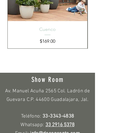
Cuenco
Precio
$169.00
Show Room
Av. Manuel Acuña 2565 Col. Ladrón de
Guevara C.P. 44600 Guadalajara, Jal.
Teléfono:
33-3343-4838
Whatsapp:
33 2916 5378