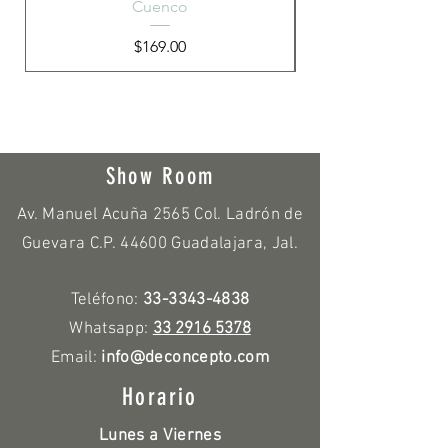
Cuenco
Precio
$169.00
Show Room
Av. Manuel Acuña 2565 Col. Ladrón de
Guevara C.P. 44600 Guadalajara, Jal.
Teléfono:
33-3343-4838
Whatsapp:
33 2916 5378
Email:
info@deconcepto.com
Horario
Lunes a Viernes