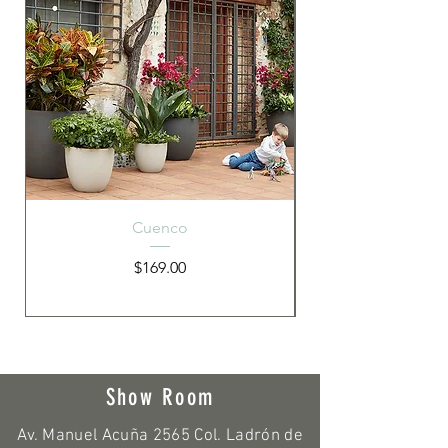
Cuenco
Precio
$169.00
Show Room
Av. Manuel Acuña 2565 Col. Ladrón de