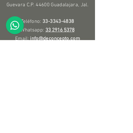
Guevara C.P. 44600 Guadalajara, Jal.
Teléfono:
33-3343-4838
Whatsapp:
33 2916 5378
Email:
info@deconcepto.com
Horario
Lunes a Viernes
9:00 a.m. - 7:00 p.m.
Sábado
10:00 a.m. - 3:00 p.m.
Políticas
Devolución y Reembolso
Información de compra