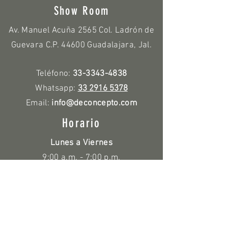
Show Room
Av. Manuel Acuña 2565 Col. Ladrón de
Guevara C.P. 44600 Guadalajara, Jal.
Teléfono:
33-3343-4838
Whatsapp:
33 2916 5378
Email:
info@deconcepto.com
Horario
Lunes a Viernes
9:00 a.m. - 7:00 p.m.
Sábado
10:00 a.m. - 3:00 p.m.
Políticas