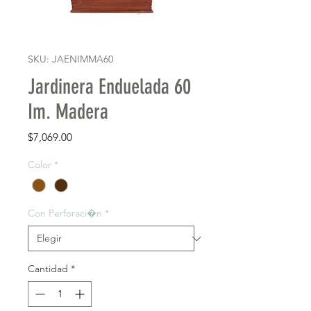
SKU: JAENIMMA60
Jardinera Enduelada 60
Im. Madera
Precio
$7,069.00
Color
*
Con Perforaci�n
*
Cantidad
*