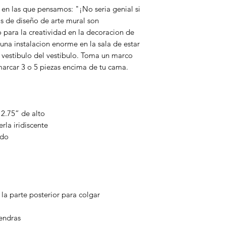
 en las que pensamos: "¡No seria genial si
s de diseño de arte mural son
para la creatividad en la decoracion de
 una instalacion enorme en la sala de estar
l vestibulo del vestibulo. Toma un marco
marcar 3 o 5 piezas encima de tu cama.
2.75” de alto
rla iridiscente
ado
 la parte posterior para colgar
endras