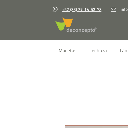
inf
+52 (33) 29-16-53-78
Macetas
Lechuza
Lám