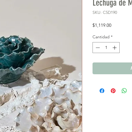
Lechuga de M
SKU: C5D190
Precio
$1,119.00
Cantidad
*
A