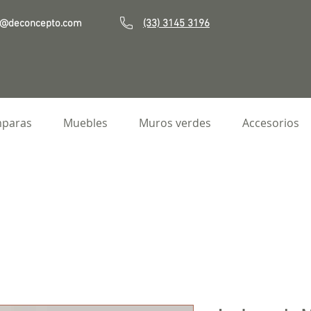
o@deconcepto.com
(33) 3145 3196
paras
Muebles
Muros verdes
Accesorios