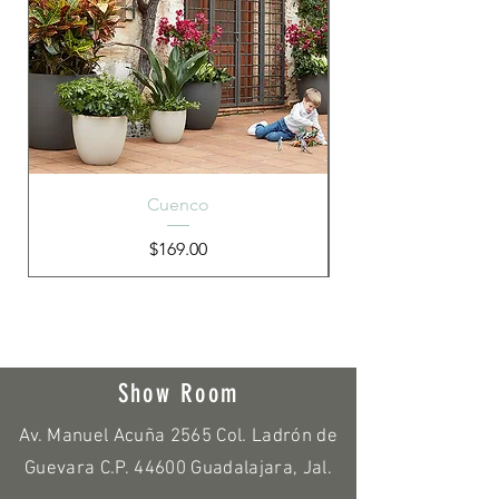
Cuenco
Precio
$169.00
Show Room
Av. Manuel Acuña 2565 Col. Ladrón de
Guevara C.P. 44600 Guadalajara, Jal.