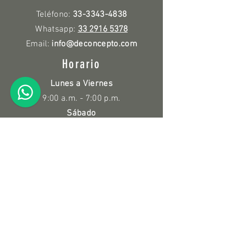
Teléfono:
33-3343-4838
Whatsapp:
33 2916 5378
Email:
info@deconcepto.com
Horario
Lunes a Viernes
9:00 a.m. - 7:00 p.m.
Sábado
10:00 a.m. - 3:00 p.m.
Políticas
Devolución y Reembolso
Información de compra