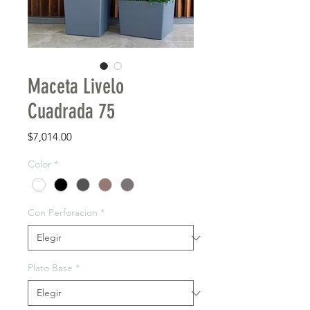
Maceta Livelo
Cuadrada 75
Precio
$7,014.00
Color
*
Con Perforacion
*
Plato Base
*