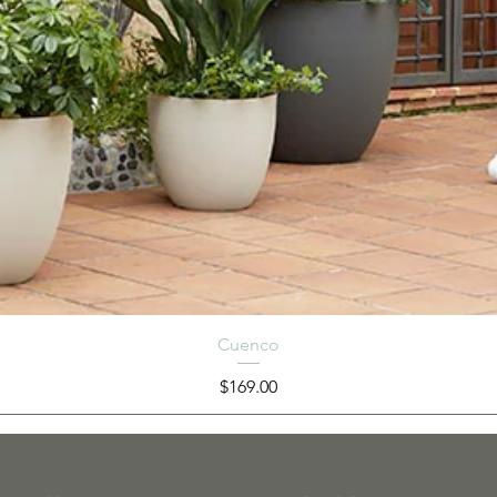
Cuenco
Precio
$169.00