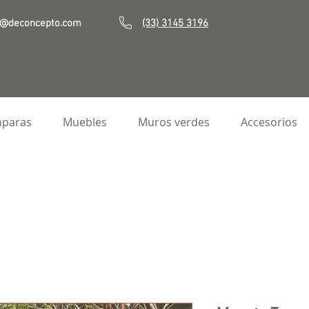
o@deconcepto.com
(33) 3145 3196
paras
Muebles
Muros verdes
Accesorios