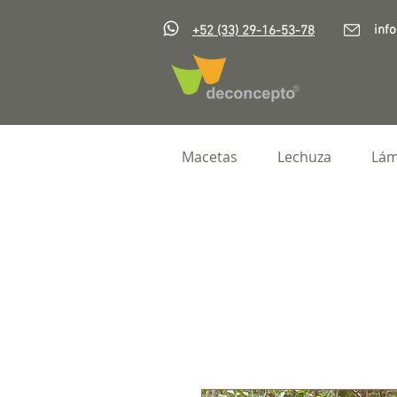
inf
+52 (33) 29-16-53-78
Macetas
Lechuza
Lám