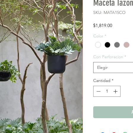
Maceta Tazon
SKU: MATA15CO
Precio
$1,819.00
Color
*
Con Perforacion
*
Elegir
Cantidad
*
A