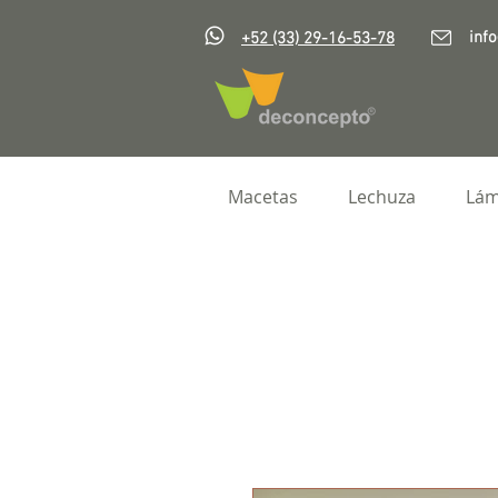
inf
+52 (33) 29-16-53-78
Macetas
Lechuza
Lám