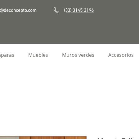
o@deconcepto.com
(33) 3145 3196
paras
Muebles
Muros verdes
Accesorios