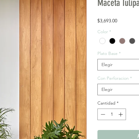
Maceta Tulip
Precio
$3,693.00
Color
*
Plato Base
*
Elegir
Con Perforacion
*
Elegir
Cantidad
*
A