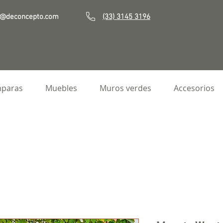
o@deconcepto.com
(33) 3145 3196
paras
Muebles
Muros verdes
Accesorios