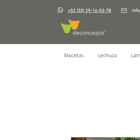
inf
+52 (33) 29-16-53-78
Macetas
Lechuza
Lám