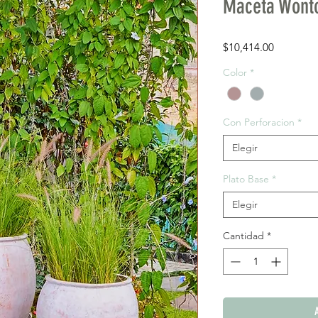
Maceta Wont
Precio
$10,414.00
Color
*
Con Perforacion
*
Elegir
Plato Base
*
Elegir
Cantidad
*
A