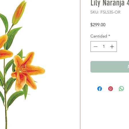
Lily Naranja 
SKU: FSL535-OR
Precio
$299.00
Cantidad
*
A