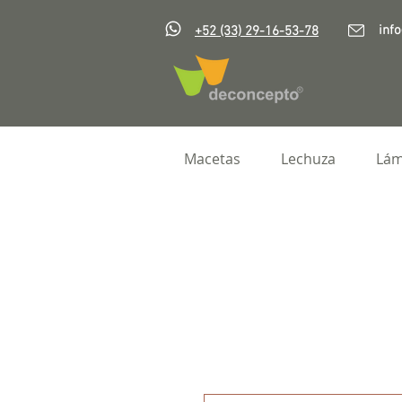
inf
+52 (33) 29-16-53-78
Macetas
Lechuza
Lám