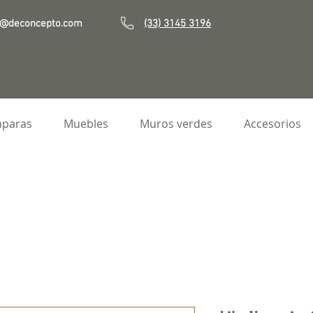
o@deconcepto.com
(33) 3145 3196
paras
Muebles
Muros verdes
Accesorios