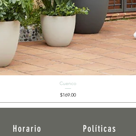
Cuenco
Precio
$169.00
Horario
Políticas