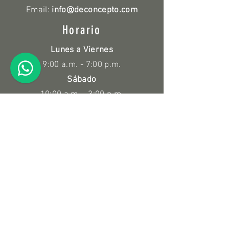
Email:
info@deconcepto.com
Horario
Lunes a Viernes
9:00 a.m. - 7:00 p.m.
Sábado
10:00 a.m. - 3:00 p.m.
Políticas
Devolución y Reembolso
Información de compra
Suscríbete a nuestro Newsletter