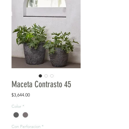
Maceta Contrasto 45
Precio
$3,644.00
Color
*
Con Perforacion
*