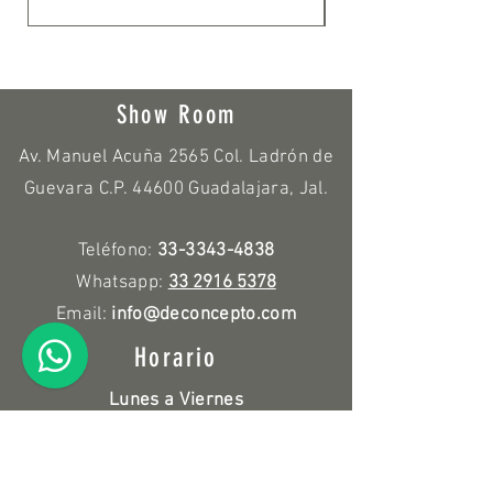
Show Room
Av. Manuel Acuña 2565 Col. Ladrón de
Guevara C.P. 44600 Guadalajara, Jal.
Teléfono:
33-3343-4838
Whatsapp:
33 2916 5378
Email:
info@deconcepto.com
Horario
Lunes a Viernes
9:00 a.m. - 7:00 p.m.
Sábado