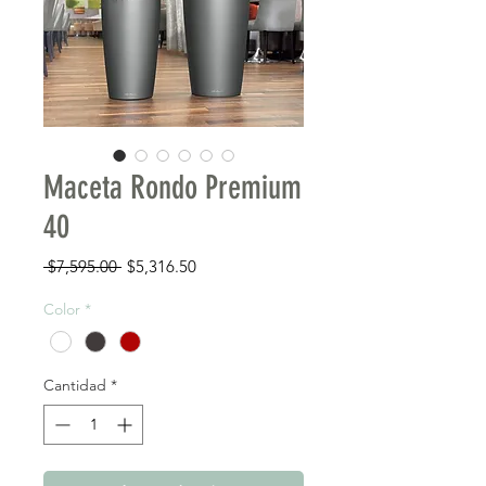
Maceta Rondo Premium
40
Precio
Precio de oferta
 $7,595.00 
$5,316.50
Color
*
Cantidad
*