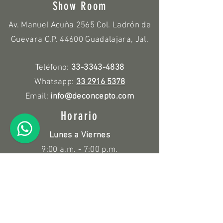
Show Room
Av. Manuel Acuña 2565 Col. Ladrón de
Guevara C.P. 44600 Guadalajara, Jal.
Teléfono:
33-3343-4838
Whatsapp:
33 2916 5378
Email:
info@deconcepto.com
Horario
Lunes a Viernes
9:00 a.m. - 7:00 p.m.
Sábado
10:00 a.m. - 3:00 p.m.
Políticas
Devolución y Reembolso