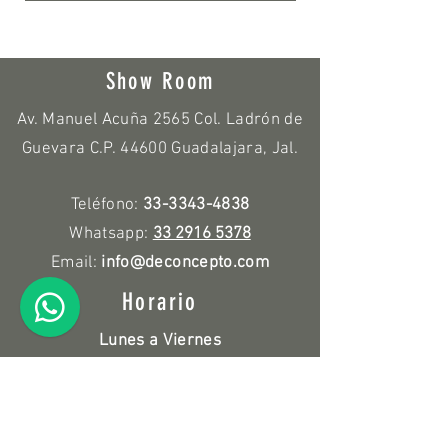
Show Room
Av. Manuel Acuña 2565 Col. Ladrón de
Guevara C.P. 44600 Guadalajara, Jal.
Teléfono:
33-3343-4838
Whatsapp:
33 2916 5378
Email:
info@deconcepto.com
Horario
Lunes a Viernes
9:00 a.m. - 7:00 p.m.
Sábado
10:00 a.m. - 3:00 p.m.