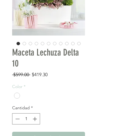
Maceta Lechuza Delta
10
Precio
Precio de oferta
 $599.00 
$419.30
Color
*
Cantidad
*