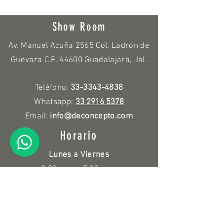
Show Room
Av. Manuel Acuña 2565 Col. Ladrón de
Guevara C.P. 44600 Guadalajara, Jal.
Teléfono:
33-3343-4838
Whatsapp:
33 2916 5378
Email:
info@deconcepto.com
Horario
Lunes a Viernes
9:00 a.m. - 7:00 p.m.
Sábado
10:00 a.m. - 3:00 p.m.
Políticas