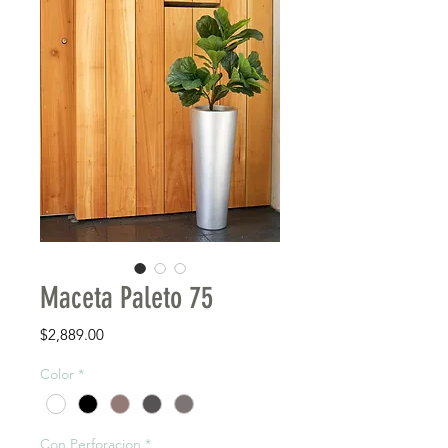
Maceta Paleto 75
Precio
$2,889.00
Color
*
Con Perforacion
*