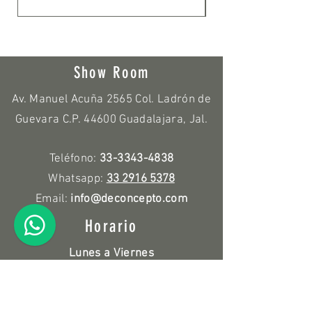
Show Room
Av. Manuel Acuña 2565 Col. Ladrón de
Guevara C.P. 44600 Guadalajara, Jal.
Teléfono:
33-3343-4838
Whatsapp:
33 2916 5378
Email:
info@deconcepto.com
Horario
Lunes a Viernes
9:00 a.m. - 7:00 p.m.
Sábado