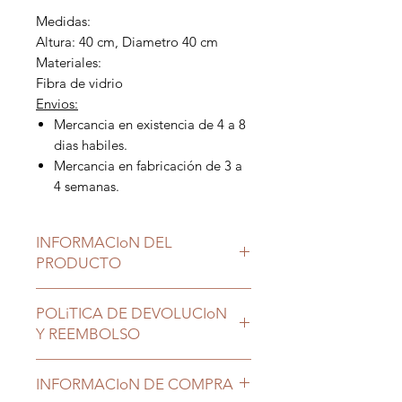
Medidas:
Altura: 40 cm, Diametro 40 cm
Materiales:
Fibra de vidrio
Envios:
Mercancia en existencia de 4 a 8
dias habiles.
Mercancia en fabricación de 3 a
4 semanas.
INFORMACIoN DEL
PRODUCTO
Mesa Ziva Baja
POLiTICA DE DEVOLUCIoN
Mesa Ziva Baja Las Mesitas Ziva
Y REEMBOLSO
tienen un bello acabado en madera
con la durabilidad y ligereza de la
En caso de cancelacion y/o
fibra de vidrio. De tamaño ideal
INFORMACIoN DE COMPRA
devolucion, se cobra una
estas mesitas ocasionales las hacen