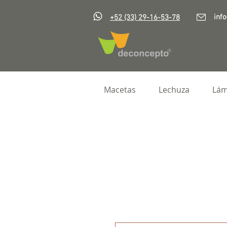
inf
+52 (33) 29-16-53-78
Macetas
Lechuza
Lám