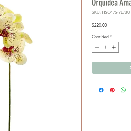
Orquidea Ama
SKU: HSO175-YE/BU
Precio
$220.00
Cantidad
*
A