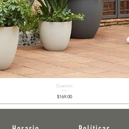
Cuenco
Precio
$169.00
Horario
Políticas