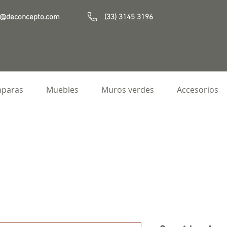
o@deconcepto.com
(33) 3145 3196
paras
Muebles
Muros verdes
Accesorios