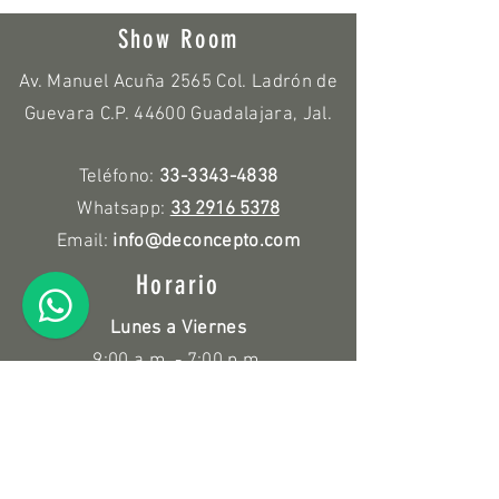
Show Room
Av. Manuel Acuña 2565 Col. Ladrón de
Guevara C.P. 44600 Guadalajara, Jal.
Teléfono:
33-3343-4838
Whatsapp:
33 2916 5378
Email:
info@deconcepto.com
Horario
Lunes a Viernes
9:00 a.m. - 7:00 p.m.
Sábado
10:00 a.m. - 3:00 p.m.
Políticas